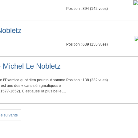
Position :
894
(
142
vues)
Nobletz
Position :
639
(
155
vues)
 Michel Le Nobletz
e l’Exercice quotidien pour tout homme
Position :
138
(
232
vues)
e, est une des « cartes énigmatiques »
1577-1652). C’est aussi la plus belle,…
e suivante