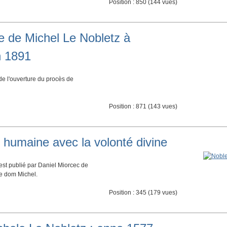
Position :
850
(
144
vues)
le de Michel Le Nobletz à
n 1891
 de l'ouverture du procès de
Position :
871
(
143
vues)
é humaine avec la volonté divine
est publié par Daniel Miorcec de
de dom Michel.
Position :
345
(
179
vues)