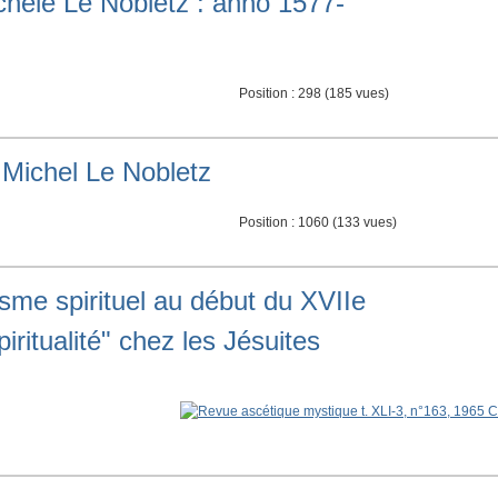
ichele Le Nobletz : anno 1577-
Position :
298
(
185
vues)
 Michel Le Nobletz
Position :
1060
(
133
vues)
isme spirituel au début du XVIIe
piritualité" chez les Jésuites