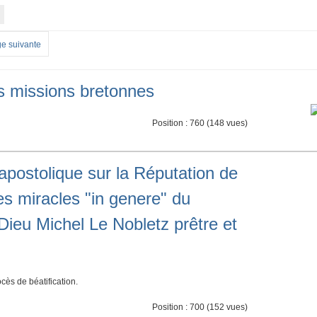
e suivante
es missions bretonnes
Position :
760
(
148
vues)
 apostolique sur la Réputation de
les miracles "in genere" du
Dieu Michel Le Nobletz prêtre et
ès de béatification.
Position :
700
(
152
vues)