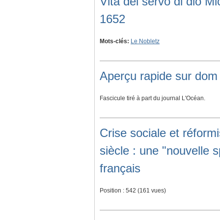
Vita del servo di dio M
1652
Mots-clés:
Le Nobletz
Aperçu rapide sur dom
Fascicule tiré à part du journal L'Océan.
Crise sociale et réform
siècle : une "nouvelle s
français
Position :
542
(
161
vues)