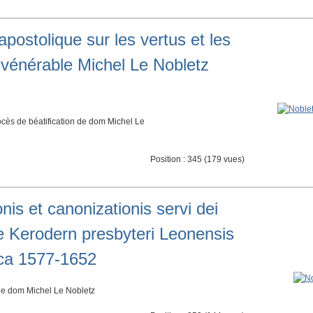
apostolique sur les vertus et les
u vénérable Michel Le Nobletz
cès de béatification de dom Michel Le
Position :
345
(
179
vues)
onis et canonizationis servi dei
e Kerodern presbyteri Leonensis
ica 1577-1652
de dom Michel Le Nobletz