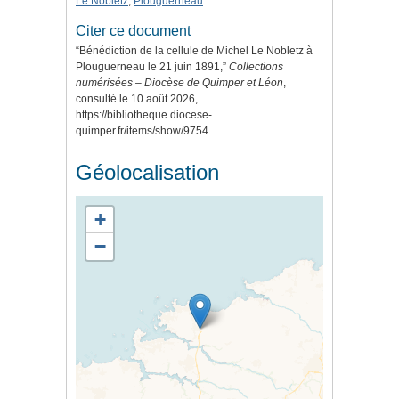
Le Nobletz
,
Plouguerneau
Citer ce document
“Bénédiction de la cellule de Michel Le Nobletz à
Plouguerneau le 21 juin 1891,”
Collections
numérisées – Diocèse de Quimper et Léon
,
consulté le 10 août 2026,
https://bibliotheque.diocese-
quimper.fr/items/show/9754
.
Géolocalisation
+
−