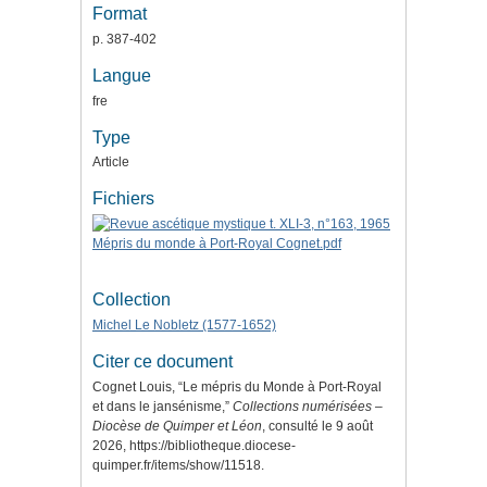
Format
p. 387-402
Langue
fre
Type
Article
Fichiers
Collection
Michel Le Nobletz (1577-1652)
Citer ce document
Cognet Louis, “Le mépris du Monde à Port-Royal
et dans le jansénisme,”
Collections numérisées –
Diocèse de Quimper et Léon
, consulté le 9 août
2026,
https://bibliotheque.diocese-
quimper.fr/items/show/11518
.