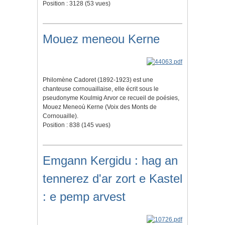
Position :
3128
(
53
vues)
Mouez meneou Kerne
Philomène Cadoret (1892-1923) est une
chanteuse cornouaillaise, elle écrit sous le
pseudonyme Koulmig Arvor ce recueil de poésies,
Mouez Meneoù Kerne (Voix des Monts de
Cornouaille).
Position :
838
(
145
vues)
Emgann Kergidu : hag an
tennerez d'ar zort e Kastel
: e pemp arvest