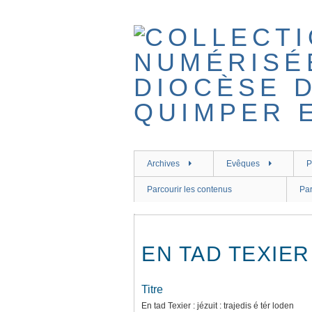
Passer
au
contenu
principal
Archives
Evêques
P
Parcourir les contenus
Par
EN TAD TEXIER
Titre
En tad Texier : jézuit : trajedis é tér loden