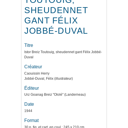
SHEUDENNET
GANT FÉLIX
JOBBÉ-DUVAL
Titre
Istor Breiz Toutouig, sheudennet gant Félix Jobbé-
Duval
Créateur
Caouissin Herry
Jobbé-Duval, Félix (illustrateur)
Éditeur
Urz Goanag Breiz "Ololé" (Landerneau)
Date
1944
Format
30 p. fig. et cart. en coul.; 245 x 210 cm.