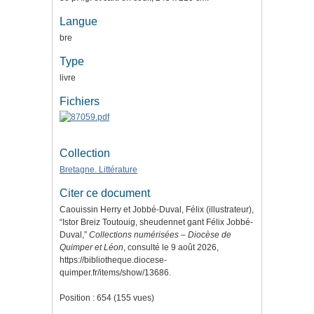
Langue
bre
Type
livre
Fichiers
Collection
Bretagne. Littérature
Citer ce document
Caouissin Herry et Jobbé-Duval, Félix (illustrateur),
“Istor Breiz Toutouig, sheudennet gant Félix Jobbé-
Duval,”
Collections numérisées – Diocèse de
Quimper et Léon
, consulté le 9 août 2026,
https://bibliotheque.diocese-
quimper.fr/items/show/13686
.
Position :
654
(
155
vues)