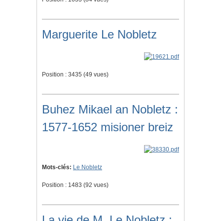
Marguerite Le Nobletz
Position :
3435
(
49
vues)
Buhez Mikael an Nobletz :
1577-1652 misioner breiz
Mots-clés:
Le Nobletz
Position :
1483
(
92
vues)
La vie de M. Le Nobletz :