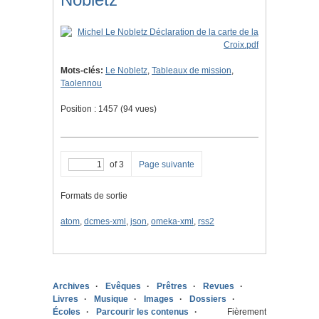
Mots-clés:
Le Nobletz
,
Tableaux de mission
,
Taolennou
Position :
1457
(
94
vues)
of 3
Page suivante
Formats de sortie
atom
,
dcmes-xml
,
json
,
omeka-xml
,
rss2
Archives
Evêques
Prêtres
Revues
Livres
Musique
Images
Dossiers
Écoles
Parcourir les contenus
Fièrement