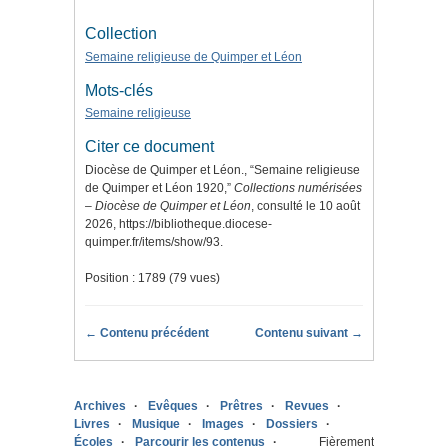
Collection
Semaine religieuse de Quimper et Léon
Mots-clés
Semaine religieuse
Citer ce document
Diocèse de Quimper et Léon., “Semaine religieuse
de Quimper et Léon 1920,”
Collections numérisées
– Diocèse de Quimper et Léon
, consulté le 10 août
2026,
https://bibliotheque.diocese-
quimper.fr/items/show/93
.
Position :
1789
(
79
vues)
← Contenu précédent
Contenu suivant →
Archives
Evêques
Prêtres
Revues
Livres
Musique
Images
Dossiers
Écoles
Parcourir les contenus
Fièrement