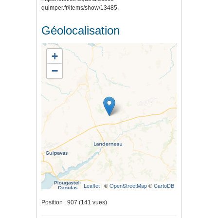
quimper.fr/items/show/13485
.
Géolocalisation
+
−
Leaflet
| ©
OpenStreetMap
©
CartoDB
Position :
907
(
141
vues)