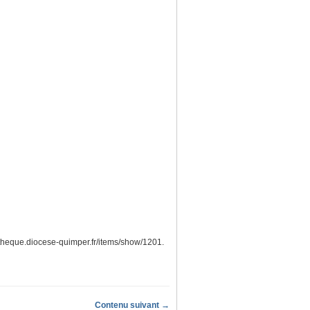
iotheque.diocese-quimper.fr/items/show/1201
.
Contenu suivant →