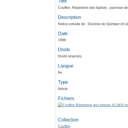
Titre
Couffon, Répertoire des églises : paroisse 
Description
Notice extraite de : Diocèse de Quimper et L
Date
1988
Droits
Droits réservés.
Langue
fre
Type
Article
Fichiers
Collection
Couffon