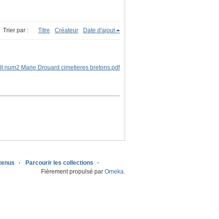
Trier par :
Titre
Créateur
Date d'ajout
ntenus
Parcourir les collections
Fièrement propulsé par
Omeka
.