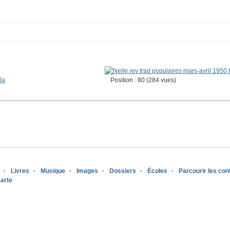
la
Position :
80
(
284
vues)
Livres
Musique
Images
Dossiers
Écoles
Parcourir les co
arte