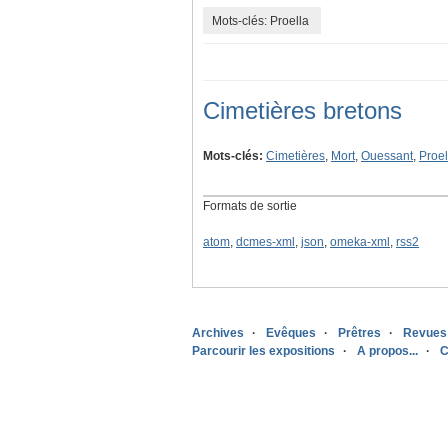
Mots-clés: Proella
Cimetières bretons
Mots-clés:
Cimetières
,
Mort
,
Ouessant
,
Proel
Formats de sortie
atom
,
dcmes-xml
,
json
,
omeka-xml
,
rss2
Archives
Evêques
Prêtres
Revues
Parcourir les expositions
A propos...
C