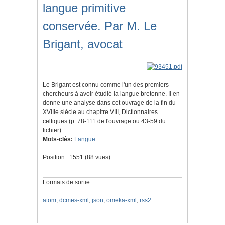
langue primitive
conservée. Par M. Le
Brigant, avocat
Le Brigant est connu comme l'un des premiers
chercheurs à avoir étudié la langue bretonne. Il en
donne une analyse dans cet ouvrage de la fin du
XVIIIe siècle au chapitre VIII, Dictionnaires
celtiques (p. 78-111 de l'ouvrage ou 43-59 du
fichier).
Mots-clés:
Langue
Position :
1551
(
88
vues)
Formats de sortie
atom
,
dcmes-xml
,
json
,
omeka-xml
,
rss2