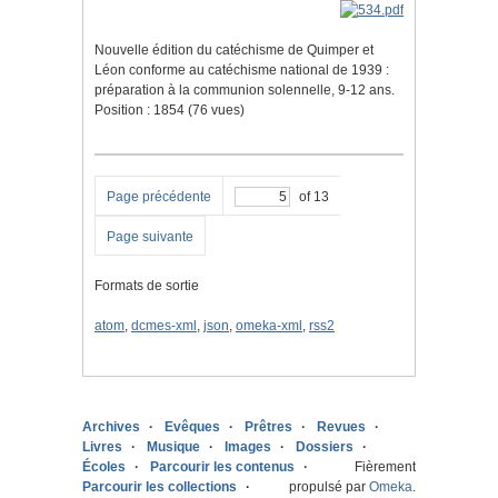
Nouvelle édition du catéchisme de Quimper et
Léon conforme au catéchisme national de 1939 :
préparation à la communion solennelle, 9-12 ans.
Position :
1854
(
76
vues)
Page précédente
of 13
Page suivante
Formats de sortie
atom
,
dcmes-xml
,
json
,
omeka-xml
,
rss2
Archives
Evêques
Prêtres
Revues
Livres
Musique
Images
Dossiers
Écoles
Parcourir les contenus
Fièrement
Parcourir les collections
propulsé par
Omeka
.