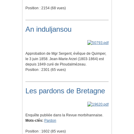
Position :
2154
(
68
vues)
An induljansou
Approbation de Mgr Sergent, évêque de Quimper,
le 3 juin 1858. Jean-Marie Arzel (1803-1864) est
depuis 1849 curé de Ploudalmézeau.
Position :
2301
(
65
vues)
Les pardons de Bretagne
Enquête publiée dans la Revue morbihannaise.
Mots-clés:
Pardon
Position :
1602
(
85
vues)