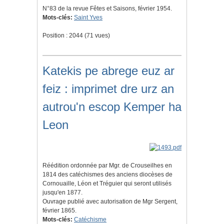
N°83 de la revue Fêtes et Saisons, février 1954.
Mots-clés:
Saint Yves
Position :
2044
(
71
vues)
Katekis pe abrege euz ar
feiz : imprimet dre urz an
autrou'n escop Kemper ha
Leon
Réédition ordonnée par Mgr. de Crouseilhes en
1814 des catéchismes des anciens diocèses de
Cornouaille, Léon et Tréguier qui seront utilisés
jusqu'en 1877.
Ouvrage publié avec autorisation de Mgr Sergent,
février 1865.
Mots-clés:
Catéchisme