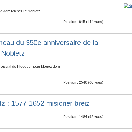
de dom Michel Le Nobletz
Position :
845
(
144
vues)
neau du 350e anniversaire de la
 Nobletz
paroissial de Plouguerneau Mouez dom
Position :
2546
(
60
vues)
z : 1577-1652 misioner breiz
Position :
1484
(
92
vues)