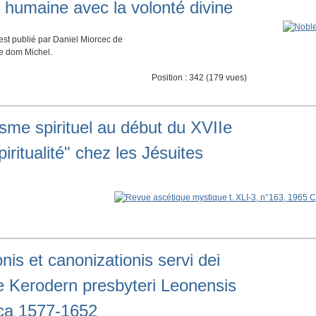
é humaine avec la volonté divine
est publié par Daniel Miorcec de
de dom Michel.
Position :
342
(
179
vues)
isme spirituel au début du XVIIe
piritualité" chez les Jésuites
onis et canonizationis servi dei
e Kerodern presbyteri Leonensis
ica 1577-1652