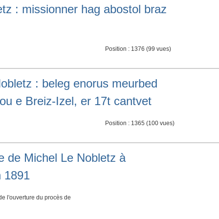
z : missionner hag abostol braz
Position :
1376
(
99
vues)
obletz : beleg enorus meurbed
u e Breiz-Izel, er 17t cantvet
Position :
1365
(
100
vues)
le de Michel Le Nobletz à
n 1891
 de l'ouverture du procès de