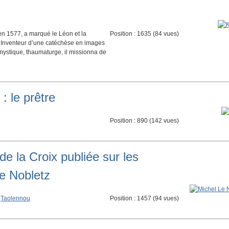
n 1577, a marqué le Léon et la
Position :
1635
(
84
vues)
. Inventeur d’une catéchèse en images
 mystique, thaumaturge, il missionna de
: le prêtre
Position :
890
(
142
vues)
de la Croix publiée sur les
e Nobletz
,
Taolennou
Position :
1457
(
94
vues)