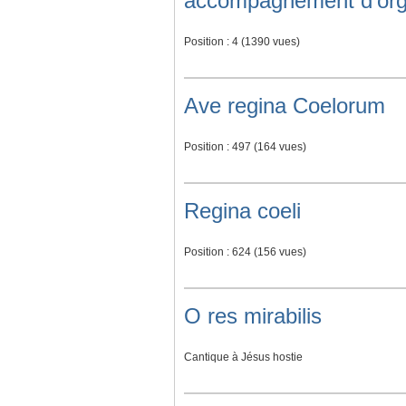
accompagnement d'orgu
Position :
4
(
1390
vues)
Ave regina Coelorum
Position :
497
(
164
vues)
Regina coeli
Position :
624
(
156
vues)
O res mirabilis
Cantique à Jésus hostie