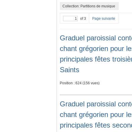
Collection: Partitions de musique
of 3
Page suivante
Graduel paroissial co
chant grégorien pour l
principales fêtes trois
Saints
Position :
624
(
156
vues)
Graduel paroissial co
chant grégorien pour l
principales fêtes secon