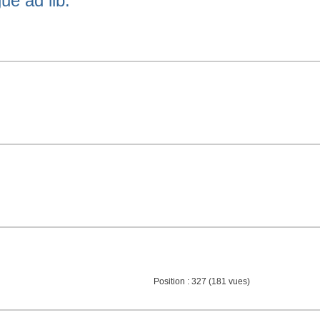
e ad lib.
Position :
327
(
181
vues)