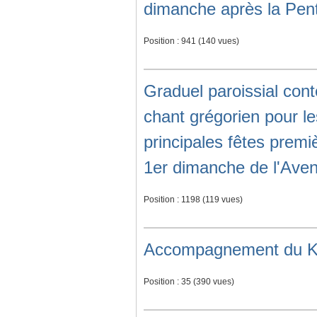
dimanche après la Pen
Position :
941
(
140
vues)
Graduel paroissial co
chant grégorien pour l
principales fêtes premi
1er dimanche de l'Ave
Position :
1198
(
119
vues)
Accompagnement du Ky
Position :
35
(
390
vues)