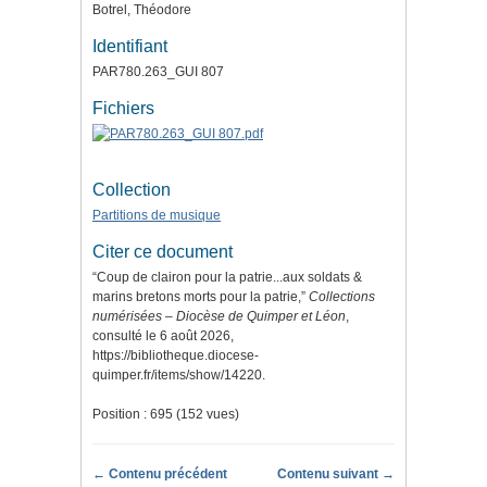
Botrel, Théodore
Identifiant
PAR780.263_GUI 807
Fichiers
Collection
Partitions de musique
Citer ce document
“Coup de clairon pour la patrie...aux soldats &
marins bretons morts pour la patrie,”
Collections
numérisées – Diocèse de Quimper et Léon
,
consulté le 6 août 2026,
https://bibliotheque.diocese-
quimper.fr/items/show/14220
.
Position :
695
(
152
vues)
← Contenu précédent
Contenu suivant →