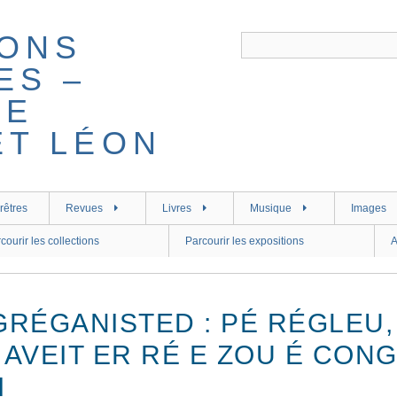
rêtres
Revues
Livres
Musique
Images
courir les collections
Parcourir les expositions
A
GRÉGANISTED : PÉ RÉGLEU,
 AVEIT ER RÉ E ZOU É CON
I