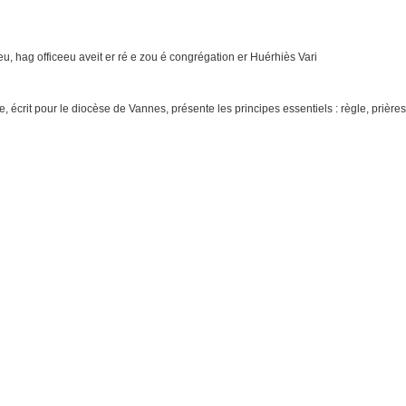
u, hag officeeu aveit er ré e zou é congrégation er Huérhiès Vari
 écrit pour le diocèse de Vannes, présente les principes essentiels : règle, prières, 