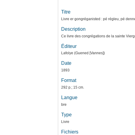
Titre
Livre er gongréganisted : pé régleu, pé denne
Description
Ce livre des congrégations de la sainte Vierge,
Éditeur
Lafolye (Guened [Vannes])
Date
1893
Format
292 p.; 15 cm.
Langue
bre
Type
Livre
Fichiers