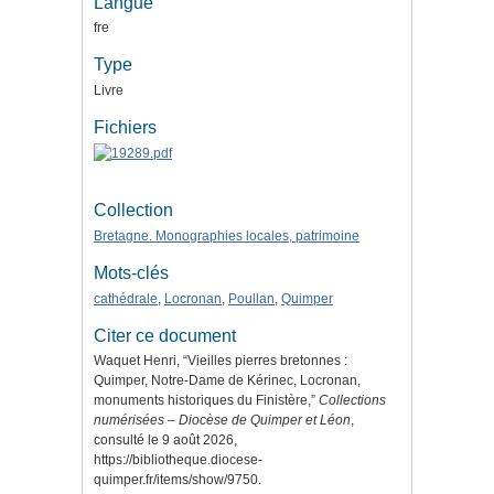
Langue
fre
Type
Livre
Fichiers
Collection
Bretagne. Monographies locales, patrimoine
Mots-clés
cathédrale
,
Locronan
,
Poullan
,
Quimper
Citer ce document
Waquet Henri, “Vieilles pierres bretonnes :
Quimper, Notre-Dame de Kérinec, Locronan,
monuments historiques du Finistère,”
Collections
numérisées – Diocèse de Quimper et Léon
,
consulté le 9 août 2026,
https://bibliotheque.diocese-
quimper.fr/items/show/9750
.