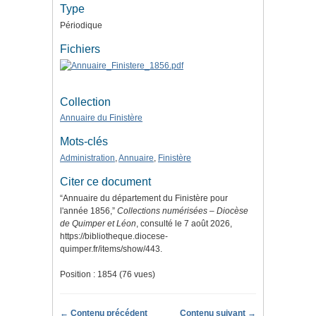
Type
Périodique
Fichiers
Collection
Annuaire du Finistère
Mots-clés
Administration
,
Annuaire
,
Finistère
Citer ce document
“Annuaire du département du Finistère pour
l'année 1856,”
Collections numérisées – Diocèse
de Quimper et Léon
, consulté le 7 août 2026,
https://bibliotheque.diocese-
quimper.fr/items/show/443
.
Position :
1854
(
76
vues)
← Contenu précédent
Contenu suivant →