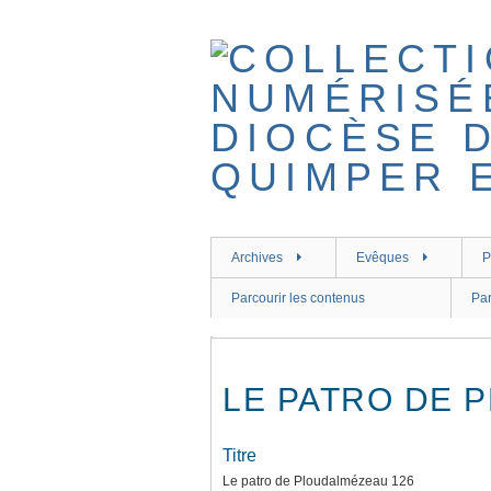
Passer
au
contenu
principal
Archives
Evêques
P
Parcourir les contenus
Par
LE PATRO DE 
Titre
Le patro de Ploudalmézeau 126