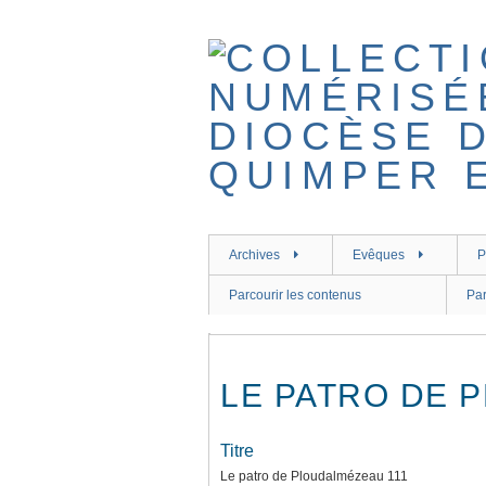
Passer
au
contenu
principal
Archives
Evêques
P
Parcourir les contenus
Par
LE PATRO DE 
Titre
Le patro de Ploudalmézeau 111