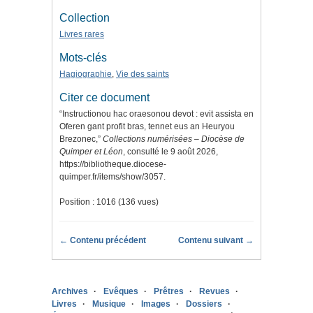
Collection
Livres rares
Mots-clés
Hagiographie
,
Vie des saints
Citer ce document
“Instructionou hac oraesonou devot : evit assista en
Oferen gant profit bras, tennet eus an Heuryou
Brezonec,”
Collections numérisées – Diocèse de
Quimper et Léon
, consulté le 9 août 2026,
https://bibliotheque.diocese-
quimper.fr/items/show/3057
.
Position :
1016
(
136
vues)
← Contenu précédent
Contenu suivant →
Archives
Evêques
Prêtres
Revues
Livres
Musique
Images
Dossiers