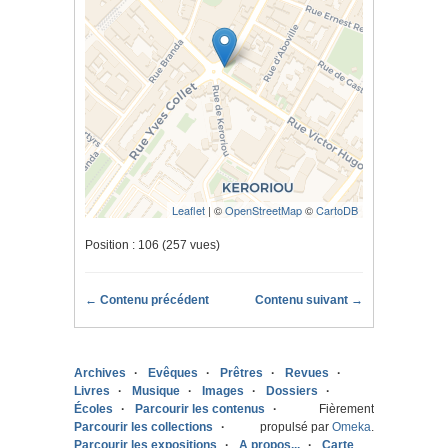
Leaflet
| ©
OpenStreetMap
©
CartoDB
Position :
106
(
257
vues)
← Contenu précédent
Contenu suivant →
Archives
Evêques
Prêtres
Revues
Livres
Musique
Images
Dossiers
Écoles
Parcourir les contenus
Fièrement
Parcourir les collections
propulsé par
Omeka
.
Parcourir les expositions
A propos...
Carte