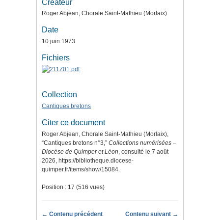
Créateur
Roger Abjean, Chorale Saint-Mathieu (Morlaix)
Date
10 juin 1973
Fichiers
Collection
Cantiques bretons
Citer ce document
Roger Abjean, Chorale Saint-Mathieu (Morlaix),
“Cantiques bretons n°3,”
Collections numérisées –
Diocèse de Quimper et Léon
, consulté le 7 août
2026,
https://bibliotheque.diocese-
quimper.fr/items/show/15084
.
Position :
17
(
516
vues)
← Contenu précédent
Contenu suivant →