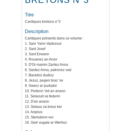
Titre
Cantiques bretons n°3
Description
Cantiques présents dans ce volume :
1. Sanr Yann-Vadezour
2. Sant Josef
3. Sant Erwann
4. Rouanez an Arvor
5. D'Or mamm Zantez Anna
6. Santez Anna, patronez vad
7. Baradoz dudiuz
8. Jezuz, pegen braz 've
9. Gwerz ar purkator
10. Pedenn 'vid an anaon
11. Selaouit va fedenn
12. D'an anaon
13. Selaou va breur ker
14. Anjelus
15. Steredenn-vor
16. Gwir vugale ar Werhez