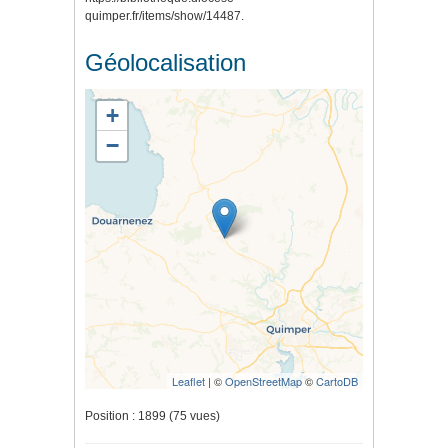
quimper.fr/items/show/14487
.
Géolocalisation
+
−
Leaflet
| ©
OpenStreetMap
©
CartoDB
Position :
1899
(
75
vues)