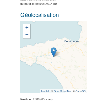
quimper.fr/items/show/14485
.
Géolocalisation
+
−
Leaflet
| ©
OpenStreetMap
©
CartoDB
Position :
2300
(
65
vues)