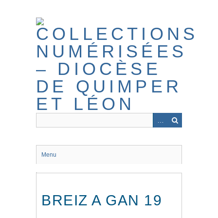
Passer
au
contenu
principal
Menu
BREIZ A GAN 19