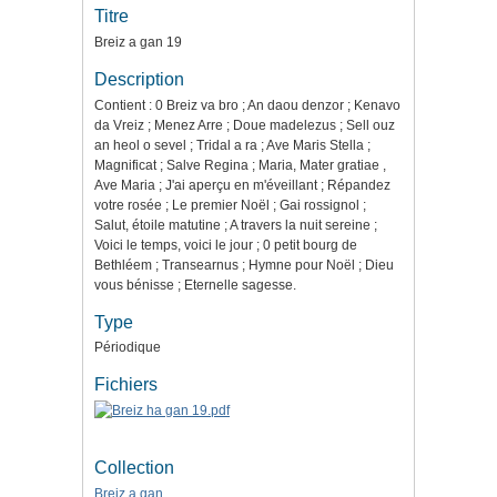
Titre
Breiz a gan 19
Description
Contient : 0 Breiz va bro ; An daou denzor ; Kenavo
da Vreiz ; Menez Arre ; Doue madelezus ; Sell ouz
an heol o sevel ; Tridal a ra ; Ave Maris Stella ;
Magnificat ; Salve Regina ; Maria, Mater gratiae ,
Ave Maria ; J'ai aperçu en m'éveillant ; Répandez
votre rosée ; Le premier Noël ; Gai rossignol ;
Salut, étoile matutine ; A travers la nuit sereine ;
Voici le temps, voici le jour ; 0 petit bourg de
Bethléem ; Transearnus ; Hymne pour Noël ; Dieu
vous bénisse ; Eternelle sagesse.
Type
Périodique
Fichiers
Collection
Breiz a gan