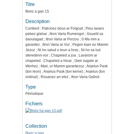
Titre
Breiz a gan 15
Description
Contient : Patronez dous ar Folgoat ; Piou lavaro
pebez glahar ; ltron Varia Rumengol ; Gouelit va
daoulagad ; ltron Varia ar Porzou ; 0 Ma mm a
garantez ; ltron Varia ar Vur ; Pegen kaer eo Mamm
Jezuz ; Ni ho salud o leun a hras ; Ni ho sa lud
steredenn-vor ; Chapeled a joa ; Lavarom ar
chapeled ; Chapeled a hloar ; Gwir vugale ar
Werhez ; Mari, or Mamm garantezuz ; Anjelus Pask
(ton leon) ; Anjelus Pask (ton kerne) ; Anjelus (ton
ordinal) ; Rouanez an elez ; ltron Varia Gallod.
Type
Périodique
Fichiers
Collection
Breiz a gan