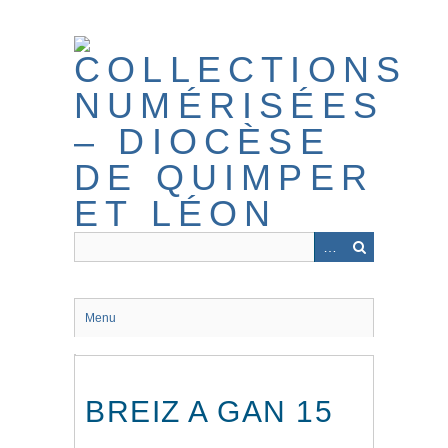
Passer
au
contenu
principal
Menu
BREIZ A GAN 15