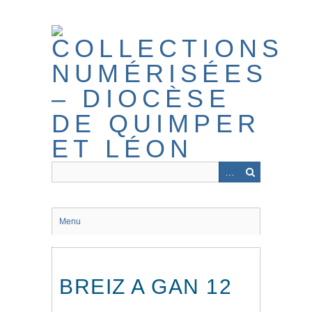
Passer
au
contenu
principal
Menu
BREIZ A GAN 12