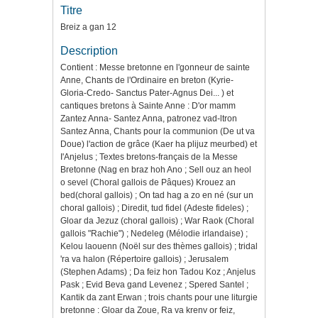
Titre
Breiz a gan 12
Description
Contient : Messe bretonne en l'gonneur de sainte
Anne, Chants de l'Ordinaire en breton (Kyrie-
Gloria-Credo- Sanctus Pater-Agnus Dei... ) et
cantiques bretons à Sainte Anne : D'or mamm
Zantez Anna- Santez Anna, patronez vad-ltron
Santez Anna, Chants pour la communion (De ut va
Doue) l'action de grâce (Kaer ha plijuz meurbed) et
I'Anjelus ; Textes bretons-français de la Messe
Bretonne (Nag en braz hoh Ano ; Sell ouz an heol
o sevel (Choral gallois de Pâques) Krouez an
bed(choral gallois) ; On tad hag a zo en né (sur un
choral gallois) ; Diredit, tud fidel (Adeste fideles) ;
Gloar da Jezuz (choral gallois) ; War Raok (Choral
gallois "Rachie") ; Nedeleg (Mélodie irlandaise) ;
Kelou laouenn (Noël sur des thèmes gallois) ; tridal
'ra va halon (Répertoire gallois) ; Jerusalem
(Stephen Adams) ; Da feiz hon Tadou Koz ; Anjelus
Pask ; Evid Beva gand Levenez ; Spered Santel ;
Kantik da zant Erwan ; trois chants pour une liturgie
bretonne : Gloar da Zoue, Ra va krenv or feiz,