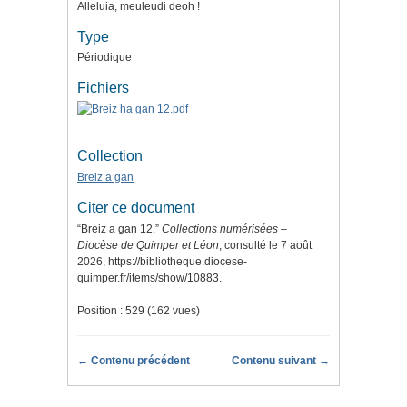
Alleluia, meuleudi deoh !
Type
Périodique
Fichiers
Collection
Breiz a gan
Citer ce document
“Breiz a gan 12,”
Collections numérisées –
Diocèse de Quimper et Léon
, consulté le 7 août
2026,
https://bibliotheque.diocese-
quimper.fr/items/show/10883
.
Position :
529
(
162
vues)
← Contenu précédent
Contenu suivant →