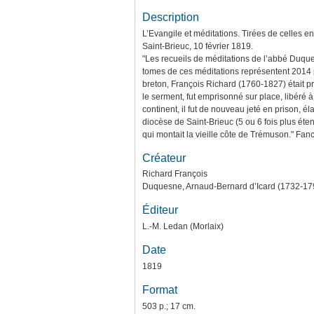
Description
L’Evangile et méditations. Tirées de celles 
Saint-Brieuc, 10 février 1819.
"Les recueils de méditations de l’abbé Duqu
tomes de ces méditations représentent 2014 pa
breton, François Richard (1760-1827) était pr
le serment, fut emprisonné sur place, libéré à 
continent, il fut de nouveau jeté en prison, 
diocèse de Saint-Brieuc (5 ou 6 fois plus éte
qui montait la vieille côte de Trémuson." F
Créateur
Richard François
Duquesne, Arnaud-Bernard d’Icard (1732-17
Éditeur
L.-M. Ledan (Morlaix)
Date
1819
Format
503 p.; 17 cm.