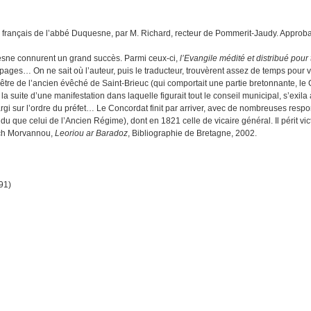
en français de l’abbé Duquesne, par M. Richard, recteur de Pommerit-Jaudy. Approbat
esne connurent un grand succès. Parmi ceux-ci,
l’Evangile médité et distribué pour
ges… On ne sait où l’auteur, puis le traducteur, trouvèrent assez de temps pour ven
être de l’ancien évêché de Saint-Brieuc (qui comportait une partie bretonnante, le G
la suite d’une manifestation dans laquelle figurait tout le conseil municipal, s’exila
élargi sur l’ordre du préfet… Le Concordat finit par arriver, avec de nombreuses res
ndu que celui de l’Ancien Régime), dont en 1821 celle de vicaire général. Il périt vi
anch Morvannou,
Leoriou ar Baradoz
, Bibliographie de Bretagne, 2002.
91)