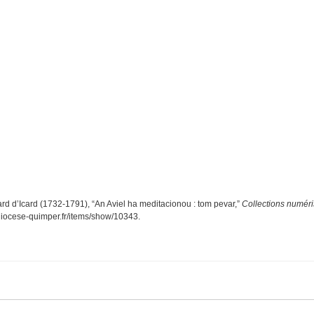
d d’Icard (1732-1791), “An Aviel ha meditacionou : tom pevar,”
Collections numér
.diocese-quimper.fr/items/show/10343
.