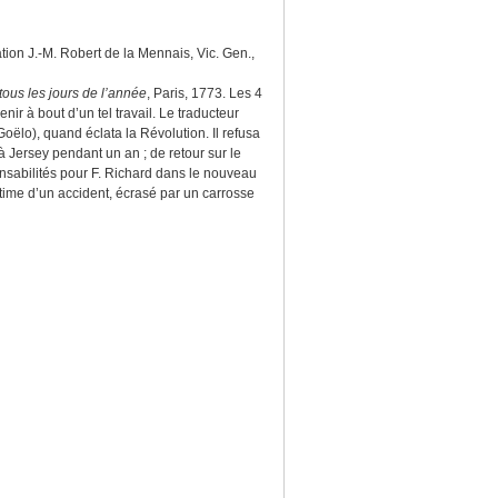
ion J.-M. Robert de la Mennais, Vic. Gen.,
 tous les jours de l’année
, Paris, 1773. Les 4
ir à bout d’un tel travail. Le traducteur
oëlo), quand éclata la Révolution. Il refusa
 à Jersey pendant un an ; de retour sur le
ponsabilités pour F. Richard dans le nouveau
ctime d’un accident, écrasé par un carrosse