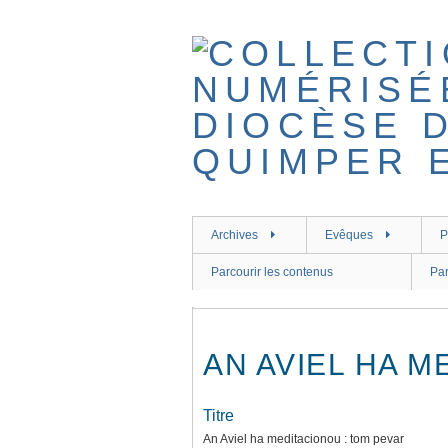
Passer
au
contenu
principal
Archives
Evêques
P
Parcourir les contenus
Par
AN AVIEL HA M
Titre
An Aviel ha meditacionou : tom pevar