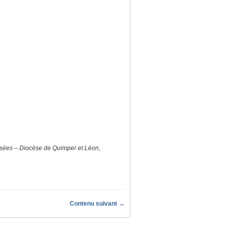
isées – Diocèse de Quimper et Léon
,
Contenu suivant →