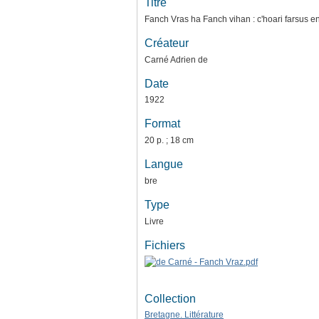
Titre
Fanch Vras ha Fanch vihan : c'hoari farsus e
Créateur
Carné Adrien de
Date
1922
Format
20 p. ; 18 cm
Langue
bre
Type
Livre
Fichiers
Collection
Bretagne. Littérature