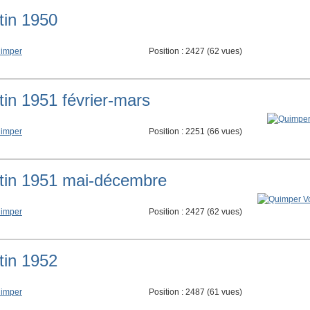
tin 1950
imper
Position :
2427
(
62
vues)
tin 1951 février-mars
imper
Position :
2251
(
66
vues)
ntin 1951 mai-décembre
imper
Position :
2427
(
62
vues)
tin 1952
imper
Position :
2487
(
61
vues)