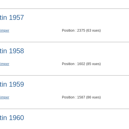
tin 1957
imper
Position :
2375
(
63
vues)
tin 1958
imper
Position :
1602
(
85
vues)
tin 1959
imper
Position :
1587
(
86
vues)
tin 1960