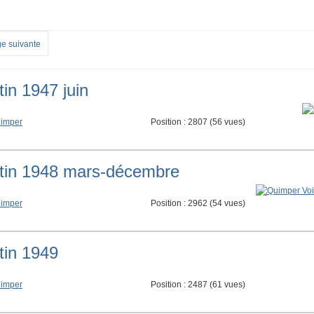
e suivante
in 1947 juin
imper
Position :
2807
(
56
vues)
ntin 1948 mars-décembre
imper
Position :
2962
(
54
vues)
tin 1949
imper
Position :
2487
(
61
vues)