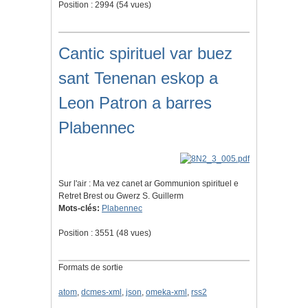
Position :
2994
(
54
vues)
Cantic spirituel var buez
sant Tenenan eskop a
Leon Patron a barres
Plabennec
Sur l'air : Ma vez canet ar Gommunion spirituel e
Retret Brest ou Gwerz S. Guillerm
Mots-clés:
Plabennec
Position :
3551
(
48
vues)
Formats de sortie
atom
,
dcmes-xml
,
json
,
omeka-xml
,
rss2