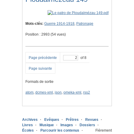
Mots-clés:
Guerre 1914-1918
,
Patronage
Position :
2993
(
54
vues)
Page précédente
of 8
Page suivante
Formats de sortie
atom
,
dcmes-xml
,
json
,
omeka-xml
,
rss2
Archives
Evêques
Prêtres
Revues
Livres
Musique
Images
Dossiers
Écoles
Parcourir les contenus
Fièrement