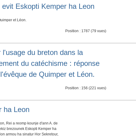
n evit Eskopti Kemper ha Leon
Quimper et Léon.
Position :
1787
(
79
vues)
 l'usage du breton dans la
gnement du catéchisme : réponse
 l'évêque de Quimper et Léon.
Position :
156
(
221
vues)
r ha Leon
eon, Rei a reomp kounje d'ann A. de
tekiz brezounek Eskopti Kemper ha
 Hon armou ha sinatur Hor Sekretour,