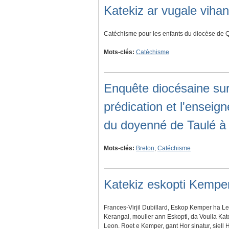
Katekiz ar vugale viha
Catéchisme pour les enfants du diocèse de 
Mots-clés:
Catéchisme
Enquête diocésaine sur
prédication et l'ensei
du doyenné de Taulé à
Mots-clés:
Breton
,
Catéchisme
Katekiz eskopti Kempe
Frances-Virjil Dubillard, Eskop Kemper ha L
Kerangal, mouller ann Eskopti, da Voulla Ka
Leon. Roet e Kemper, gant Hor sinatur, siell