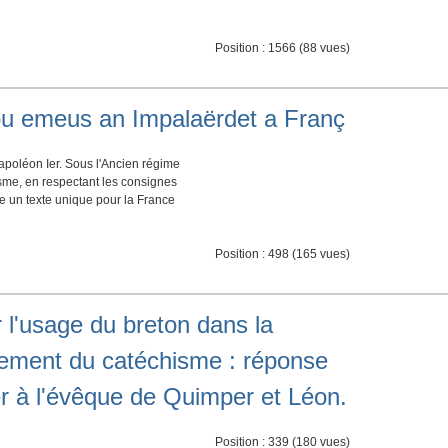
Position :
1566
(
88
vues)
izou emeus an Impalaërdet a Franç
apoléon Ier. Sous l'Ancien régime
isme, en respectant les consignes
un texte unique pour la France
Position :
498
(
165
vues)
 l'usage du breton dans la
gnement du catéchisme : réponse
 à l'évêque de Quimper et Léon.
Position :
339
(
180
vues)