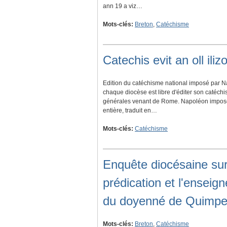
ann 19 a viz…
Mots-clés:
Breton
,
Catéchisme
Catechis evit an oll il
Edition du catéchisme national imposé par N
chaque diocèse est libre d'éditer son catéch
générales venant de Rome. Napoléon impose 
entière, traduit en…
Mots-clés:
Catéchisme
Enquête diocésaine sur
prédication et l'ensei
du doyenné de Quimper
Mots-clés:
Breton
,
Catéchisme