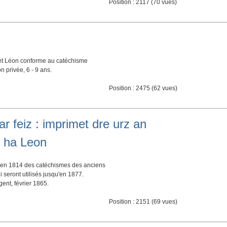
Position :
2117
(
70
vues)
et Léon conforme au catéchisme
 privée, 6 - 9 ans.
Position :
2475
(
62
vues)
r feiz : imprimet dre urz an
 ha Leon
 en 1814 des catéchismes des anciens
 seront utilisés jusqu'en 1877.
ent, février 1865.
Position :
2151
(
69
vues)