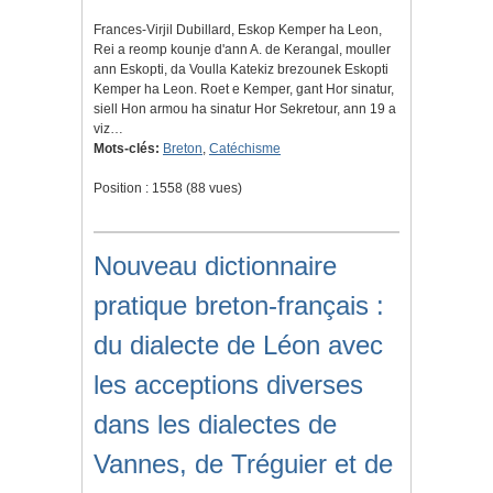
Frances-Virjil Dubillard, Eskop Kemper ha Leon,
Rei a reomp kounje d'ann A. de Kerangal, mouller
ann Eskopti, da Voulla Katekiz brezounek Eskopti
Kemper ha Leon. Roet e Kemper, gant Hor sinatur,
siell Hon armou ha sinatur Hor Sekretour, ann 19 a
viz…
Mots-clés:
Breton
,
Catéchisme
Position :
1558
(
88
vues)
Nouveau dictionnaire
pratique breton-français :
du dialecte de Léon avec
les acceptions diverses
dans les dialectes de
Vannes, de Tréguier et de