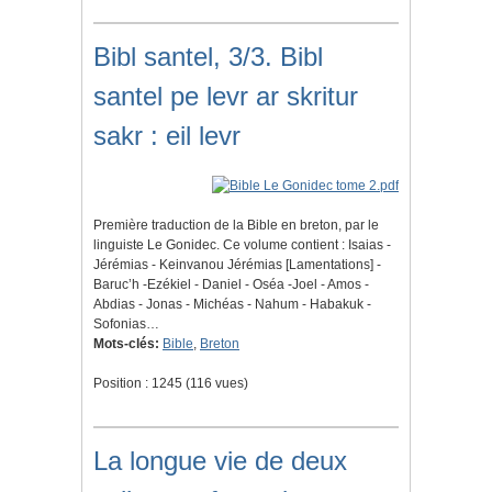
Bibl santel, 3/3. Bibl
santel pe levr ar skritur
sakr : eil levr
Première traduction de la Bible en breton, par le
linguiste Le Gonidec. Ce volume contient : Isaias -
Jérémias - Keinvanou Jérémias [Lamentations] -
Baruc’h -Ezékiel - Daniel - Oséa -Joel - Amos -
Abdias - Jonas - Michéas - Nahum - Habakuk -
Sofonias…
Mots-clés:
Bible
,
Breton
Position :
1245
(
116
vues)
La longue vie de deux