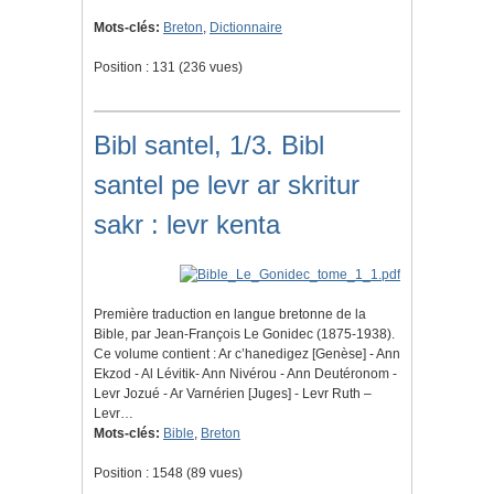
Mots-clés:
Breton
,
Dictionnaire
Position :
131
(
236
vues)
Bibl santel, 1/3. Bibl
santel pe levr ar skritur
sakr : levr kenta
Première traduction en langue bretonne de la
Bible, par Jean-François Le Gonidec (1875-1938).
Ce volume contient : Ar c’hanedigez [Genèse] - Ann
Ekzod - Al Lévitik- Ann Nivérou - Ann Deutéronom -
Levr Jozué - Ar Varnérien [Juges] - Levr Ruth –
Levr…
Mots-clés:
Bible
,
Breton
Position :
1548
(
89
vues)