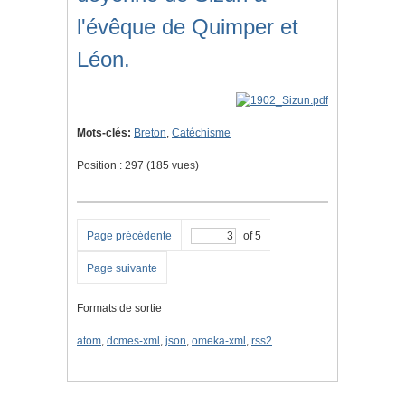
l'évêque de Quimper et
Léon.
Mots-clés:
Breton
,
Catéchisme
Position :
297
(
185
vues)
Page précédente
of 5
Page suivante
Formats de sortie
atom
,
dcmes-xml
,
json
,
omeka-xml
,
rss2