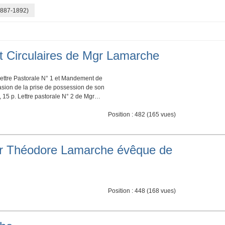
1887-1892)
t Circulaires de Mgr Lamarche
Lettre Pastorale N° 1 et Mandement de
asion de la prise de possession de son
, 15 p. Lettre pastorale N° 2 de Mgr…
Position :
482
(
165
vues)
gr Théodore Lamarche évêque de
Position :
448
(
168
vues)