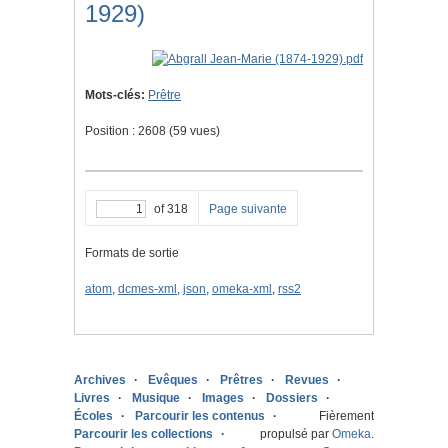
1929)
Mots-clés:
Prêtre
Position :
2608
(
59
vues)
of 318
Page suivante
Formats de sortie
atom
,
dcmes-xml
,
json
,
omeka-xml
,
rss2
Archives
Evêques
Prêtres
Revues
Livres
Musique
Images
Dossiers
Écoles
Parcourir les contenus
Fièrement
Parcourir les collections
propulsé par
Omeka
.