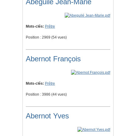
Abeguilé Jean-Marie
Mots-clés:
Prêtre
Position :
2969
(
54
vues)
Abernot François
Mots-clés:
Prêtre
Position :
3986
(
44
vues)
Abernot Yves