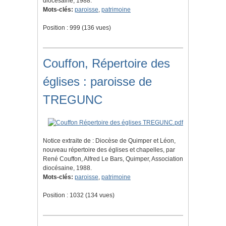
diocésaine, 1988.
Mots-clés:
paroisse
,
patrimoine
Position :
999
(
136
vues)
Couffon, Répertoire des
églises : paroisse de
TREGUNC
Notice extraite de : Diocèse de Quimper et Léon,
nouveau répertoire des églises et chapelles, par
René Couffon, Alfred Le Bars, Quimper, Association
diocésaine, 1988.
Mots-clés:
paroisse
,
patrimoine
Position :
1032
(
134
vues)