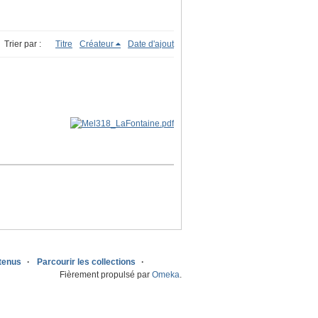
Trier par :
Titre
Créateur
Date d'ajout
ntenus
Parcourir les collections
Fièrement propulsé par
Omeka
.