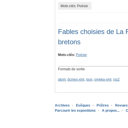
Mots-clés: Poésie
Fables choisies de La F
bretons
Mots-clés:
Poésie
Formats de sortie
atom
,
dcmes-xml
,
json
,
omeka-xml
,
rss2
Archives
Evêques
Prêtres
Revues
Parcourir les expositions
A propos...
C