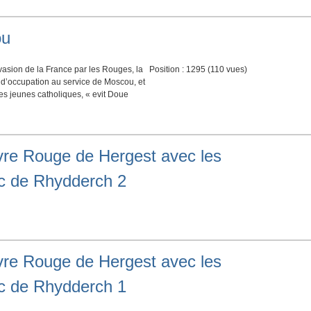
ou
vasion de la France par les Rouges, la
Position :
1295
(
110
vues)
d’occupation au service de Moscou, et
des jeunes catholiques, « evit Doue
vre Rouge de Hergest avec les
nc de Rhydderch 2
vre Rouge de Hergest avec les
nc de Rhydderch 1