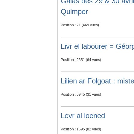
Galas des 29 & 30 avri
Quimper
Position :
21
(
469
vues)
Livr el labourer = Géo
Position :
2351
(
64
vues)
Lilien ar Folgoat : mist
Position :
5945
(
31
vues)
Levr al loened
Position :
1695
(
82
vues)