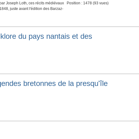
 par Joseph Loth, ces récits médiévaux
Position :
1478
(
93
vues)
848, juste avant l'édition des Barzaz-
klore du pays nantais et des
gendes bretonnes de la presqu'île