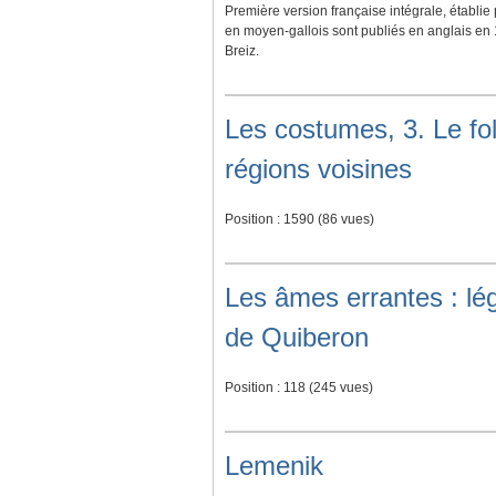
Première version française intégrale, établie
en moyen-gallois sont publiés en anglais en 1
Breiz.
Les costumes, 3. Le fol
régions voisines
Position :
1590
(
86
vues)
Les âmes errantes : lé
de Quiberon
Position :
118
(
245
vues)
Lemenik