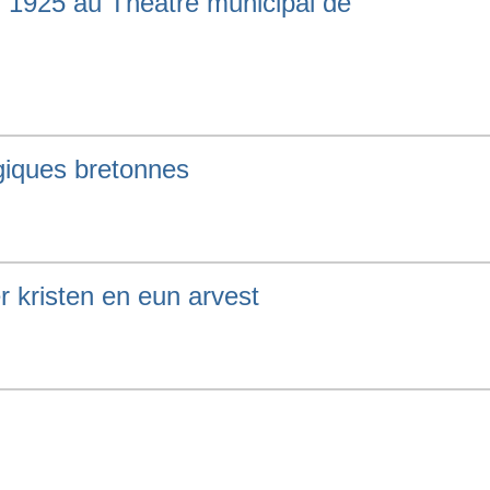
l 1925 au Théâtre municipal de
rgiques bretonnes
er kristen en eun arvest